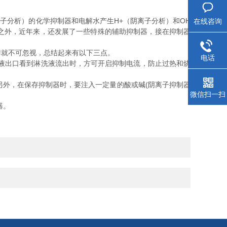
分析）的化学抑制器和电解水产生H+（阴离子分析）和OH
在线咨询
之外，近年来，还发展了一些特殊的辅助抑制器，接在抑制器
作就不可忽视，总结起来有以下三点。
电话
液出口看到淋洗液流出时，方可开启抑制电流，防止过热和烧
另外，在保存抑制器时，要注入一定量的酸或碱(阴离子抑制器
微信扫一扫
器。