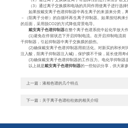
（3）通过离子交换膜和电场的共同作用使离子进行选择
如果按戴安离子色谱抑制器中再生离子的来源来分类，离子
－（阳离子分析）的自循环再生离子抑制器。如果按结构来
的后面，采用脱CO2的方式降低背景电导。
戴安离子色谱抑制器
在整个离子色谱系统中起化学放大
(1)避免在停留状态下开启抑制电流。在开启抑制电流前
干抑制器，引起抑制器中离子交换膜的损伤。
(2)确保戴安离子色谱抑制器用前活化。对新买的和长时间
注入酸，阳离子抑制器注入碱)，保护膜不干燥，延长使用寿
(3)确保戴安离子色谱抑制器的工作压力。电化学抑制器
以上就是
戴安离子色谱抑制器
的一些知识分享，供大家
上一篇：
液相色谱的几个特点
下一篇：
关于离子色谱柱柱效的相关介绍