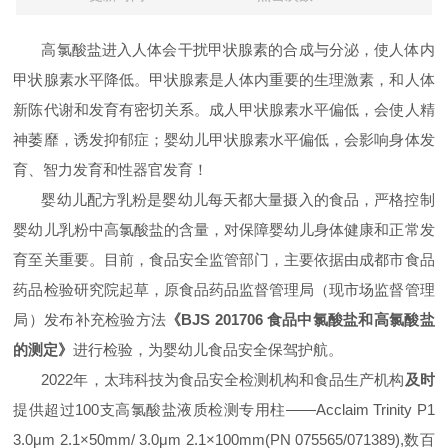
高氯酸盐进入人体会干扰甲状腺素的合成与分泌，使人体内
甲状腺素水平降低。甲状腺素是人体内重要的生理激素，和人体
新陈代谢和发育有密切关系。成人甲状腺素水平偏低，会使人精
神萎靡，诱发抑郁症；婴幼儿甲状腺素水平偏低，会影响身体发
育、智力发育和性器官发育！
婴幼儿配方乳粉是婴幼儿每天都大量摄入的食品，严格控制
婴幼儿乳粉中高氯酸盐的含量，对保障婴幼儿身体健康和正常发
育至关重要。目前，食品安全监管部门，主要依据由
成都市食品
药品检验研究院
起草，
原食品药品监督管理局（现市场监督管理
局）发布补充检验方法
《
BJS 201706
食品中氯酸盐和高氯酸盐
的测定
》
进行检验，为婴幼儿食品安全保驾护航。
2022年，太玮科技为食品安全检测机构和食品生产机构
及时
提供超过100支高氯酸盐液质检测专用柱——
Acclaim Trinity P1
3.0μm 2.1×50mm
/
3.0μm 2.1×
100mm(PN 075565/071389),数百