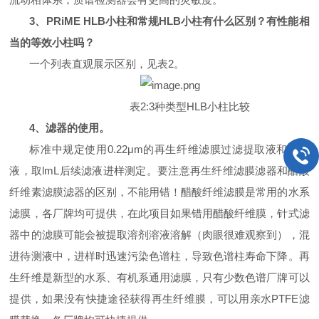
3、PRiME HLB小柱和常规HLB小柱有什么区别？有性能相
当的等效小柱吗？
一个列表直观展示区别，见表2。
表2:3种类型HLB小柱比较
4、滤器的使用。
标准中规定使用0.22μm的再生纤维滤膜过滤提取液和净化
液，取lmL后续滤液进样测定。要注意再生纤维滤膜滤器和醋酸
纤维素滤膜滤器的区别，不能用错！醋酸纤维滤膜是常用的水系
滤膜，各厂牌均可提供，在此项目如果错用醋酸纤维膜，针式滤
器中的滤膜可能会被提取溶剂溶液溶解（肉眼很难观察到），混
进待测液中，进样时迅速污染色谱柱，导致色谱柱寿命下降。再
生纤维是新型的水系、有机系通用滤膜，只有少数色谱厂牌可以
提供，如果没有快捷途径获得再生纤维膜，可以用亲水PTFE滤