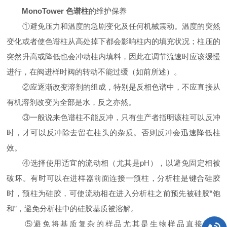
MonoTower 色谱柱
的维护保养
①避免压力和温度的急剧变化及任何机械震动。温度的突然
变化或者使色谱柱从高处掉下都会影响柱内的填充状况；柱压的
突然升高或降低也会冲动柱内填料，因此在调节流速时应该缓慢
进行，在阀进样时阀的转动不能过缓（如前所述）。
②应逐渐改变溶剂的组成，特别是反相色谱中，不应直接从
有机溶剂改变为全部是水，反之亦然。
③一般说来色谱柱不能反冲，只有生产者指明该柱可以反冲
时，才可以反冲除去留在柱头的杂质。否则反冲会迅速降低柱
效。
④选择使用适宜的流动相（尤其是pH），以避免固定相被
破坏。有时可以在进样器前面连接一预柱，分析柱是键合硅胶
时，预柱为硅胶，可使流动相在进入分析柱之前预先被硅胶“饱
和”，避免分析柱中的硅胶基质被溶解。
⑤避免将基质复杂的样品尤其是生物样品直接注入