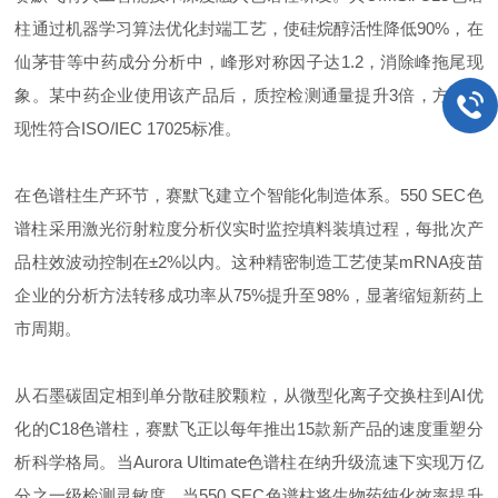
柱通过机器学习算法优化封端工艺，使硅烷醇活性降低90%，在
仙茅苷等中药成分分析中，峰形对称因子达1.2，消除峰拖尾现
象。某中药企业使用该产品后，质控检测通量提升3倍，方法重
现性符合ISO/IEC 17025标准。
在色谱柱生产环节，赛默飞建立个智能化制造体系。550 SEC色
谱柱采用激光衍射粒度分析仪实时监控填料装填过程，每批次产
品柱效波动控制在±2%以内。这种精密制造工艺使某mRNA疫苗
企业的分析方法转移成功率从75%提升至98%，显著缩短新药上
市周期。
从石墨碳固定相到单分散硅胶颗粒，从微型化离子交换柱到AI优
化的C18色谱柱，赛默飞正以每年推出15款新产品的速度重塑分
析科学格局。当Aurora Ultimate色谱柱在纳升级流速下实现万亿
分之一级检测灵敏度，当550 SEC色谱柱将生物药纯化效率提升