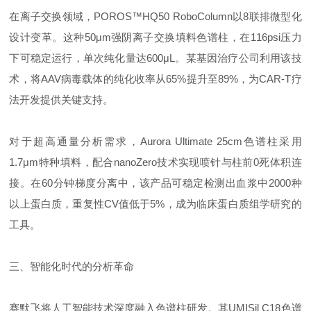
在离子交换领域，POROS™HQ50 RoboColumn以8联排微型化
设计变革。这种50μm强阴离子交换填料色谱柱，在116psi压力
下可稳定运行，单次纯化量达600μL。某基因治疗公司利用该技
术，将AAV病毒载体的纯化收率从65%提升至89%，为CAR-T疗
法开发提供关键支持。
对于超高通量分析需求，Aurora Ultimate 25cm色谱柱采用
1.7μm特种填料，配合nanoZero技术实现喷针与柱前0死体积连
接。在60分钟梯度分离中，该产品可稳定检测出血浆中2000种
以上蛋白质，重复性CV值低于5%，成为临床蛋白质组学研究的
工具。
三、智能化时代的分析革命
赛默飞将人工智能技术深度融入色谱柱研发。其UMISil C18色谱