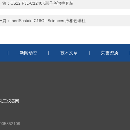
一篇：
CS12 PJL-C1240K离子色谱柱套装
一篇：
InertSustain C18GL Sciences 液相色谱柱
新闻动态
技术文章
荣誉资质
|
|
|
化工仪器网
05852109