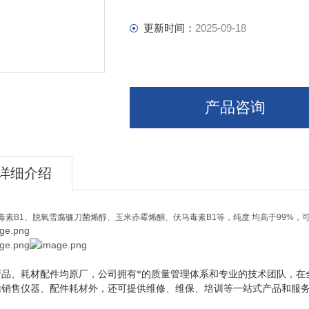
更新时间：
2025-09-18
产品咨询
详细介绍
毒素
B1
、脱氧雪腐镰刀菌烯醇、玉米赤霉烯酮、伏马毒素
B1
等
，纯度
均高于
99%
，
产品、耗材配件均原厂，公司拥有*的质量管理体系和专业的技术团队，在
除销售仪器、配件耗材外，还可提供维修、维保、培训等一站式产品和服