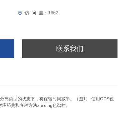
访 问 量：
1662
联系我们
，可在不改变分离类型的状态下，将保留时间减半。（图1） 使用ODS色
对应药典和各种方法zhi ding色谱柱。