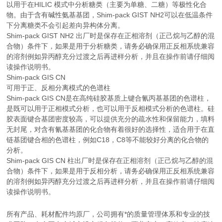
以用于在HILIC 模式中分析糖类（主要为单糖、二糖）等极性化合
物。由于含有碱性氨基基团，Shim-pack GIST NH2可以在低温条件
下分离糖类不会引起差向异构体分离。
Shim-pack GIST NH2 出厂时是保存在正相溶剂（正己烷与乙醇的混
合物）条件下，如果是用于分析糖类，请务必确保用正反相系统兼容
的溶剂例如异丙醇充分过渡之后再进样分析，并且在操作前请仔细阅
读操作说明书。
Shim-pack GIS CN
可用于正、反相分离模式的色谱柱
Shim-pack GIS CN是在高纯硅胶基质上键合氰丙基基团的色谱柱，
是既可以用于正相模式分析，也可以用于反相模式分析的色谱柱。硅
胶表面键合基团密度较高，可以提供充分的疏水性和保留能力，填料
无封尾，对含有氰基基团的化合物有着很好的选择性，适合用于在直
链基团键合相的色谱柱，例如C18，C8等不能较好分离的化合物的
分析。
Shim-pack GIS CN 柱出厂时是保存在正相溶剂（正己烷与乙醇的混
合物）条件下，如果是用于反相分析，请务必确保用正反相系统兼容
的溶剂例如异丙醇充分过渡之后再进样分析，并且在操作前请仔细阅
读操作说明书。
所有产品、耗材配件均原厂，公司拥有*的质量管理体系和专业的技