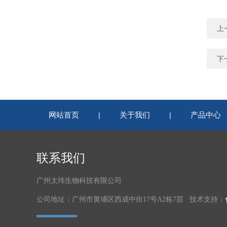
上
下
网站首页
关于我们
产品中心
|
|
联系我们
广州太玮生物科技有限公司
公司地址：广州市黄埔区西成中街17号A2栋7层 技术支持：