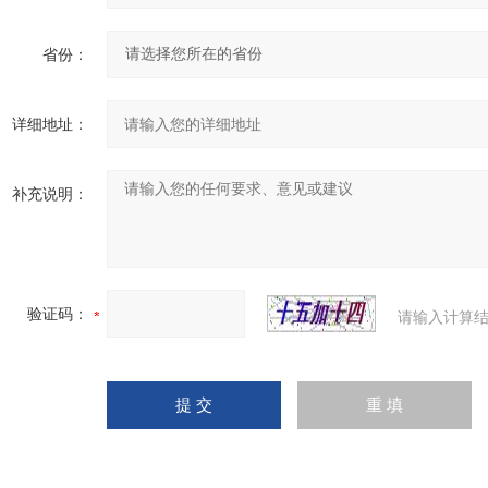
省份：
详细地址：
补充说明：
验证码：
请输入计算结