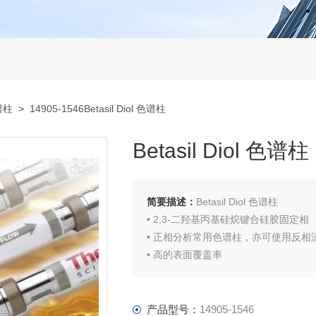
色谱柱
> 14905-1546Betasil Diol 色谱柱
Betasil Diol 色谱柱
简要描述：
Betasil Diol 色谱柱
• 2,3-二羟基丙基硅烷键合硅胶固定相
• 正相分析常用色谱柱，亦可使用反相
• 高的表面覆盖率
产品型号：
14905-1546