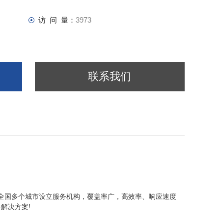
访 问 量：
3973
联系我们
全国多个城市设立服务机构，覆盖率广，高效率、响应速度
务解决方案
!