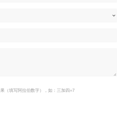
果（填写阿拉伯数字），如：三加四=7