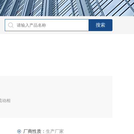
流动相
厂商性质：
生产厂家