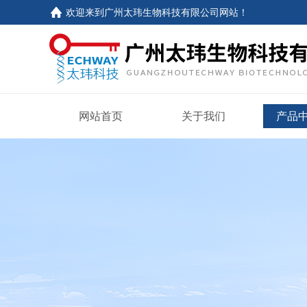
欢迎来到
广州太玮生物科技有限公司网站
！
网站首页
关于我们
产品