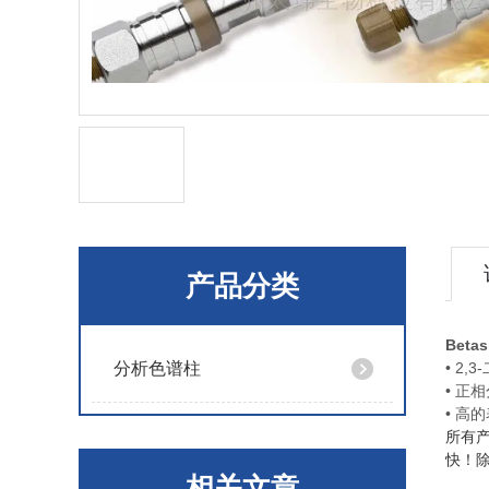
产品分类
Betas
分析色谱柱
• 2
• 正
• 高
所有
快！
相关文章