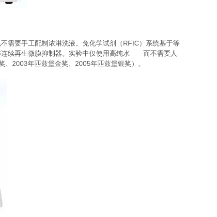
段
不需要手工配制浓淋洗液。免化学试剂（RFIC）系统基于等
解连续再生微膜抑制器。实验中仅使用高纯水——而不需要人
、2003年匹兹堡金奖、2005年匹兹堡银奖）。