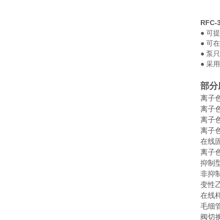
RFC
● 可
● 可
● 
● 采
部分
离子
离子
离子
离子
在线
离子
抑制
非抑
变性
在线
毛细
阀切