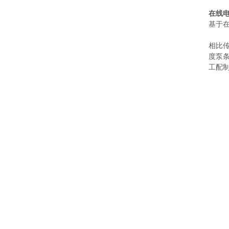
在线
基于在
相比
度泵
工配制