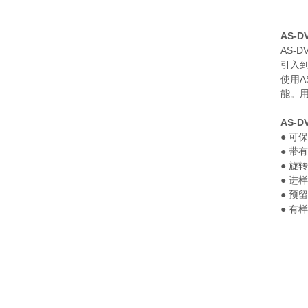
AS-
AS
引入到
使用A
能。
AS-
● 可
● 带
● 旋
● 进
● 预
● 有