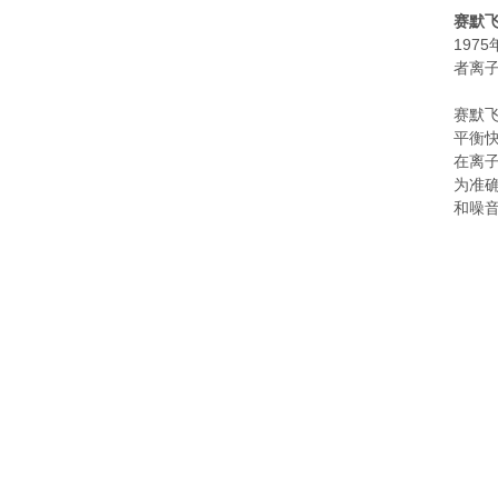
赛默飞
1975
者离
赛默飞
平衡
在离
为准
和噪