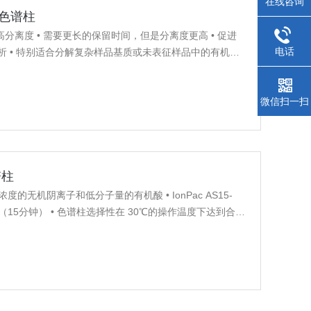
在线咨询
离子色谱柱
量，更高分离度 • 需要更长的保留时间，但是分离度更高 • 促进
电话
 • 特别适合分解复杂样品基质或未表征样品中的有机酸
微信扫一扫
谱柱
量浓度的无机阴离子和低分子量的有机酸 • IonPac AS15-
 （15分钟） • 色谱柱选择性在 30℃的操作温度下达到合适
250mm 和 0.4x250mm）柱适用于较高容量的应用