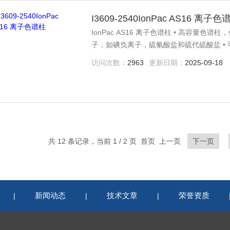
I3609-2540IonPac AS16 离子色
IonPac AS16 离子色谱柱 • 高容量色
子，如碘负离子，硫氰酸盐和硫代硫酸盐 • 
离子，包括多磷酸盐、多羧酸盐 • 超低疏
访问次数：
2963
更新日期：
2025-09-18
共 12 条记录，当前 1 / 2 页 首页 上一页
下一页
新闻动态
技术文章
荣誉资质
|
|
|