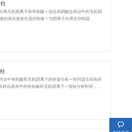
谱柱
度和梯度分离无机阴离子和有机酸 • 适合高硝酸盐样品中的无机阴
*洗脱液的淋洗液发生器的制备 • 与阴离子自再生抑制器
S10 是一款专为等度和梯度分离无机阴离子和有机酸设计的高通量
为弱保留低分子量的脂肪酸，提供优异的分离
谱柱
好表征的样品中有机酸和无机阴离子的快速分析 • 特别适合高电荷
杂样品基质中的有机酸和无机阴离子 • 缩短分析时间，提
 15 分钟内解决大量无机阴离子和有机酸的分离。