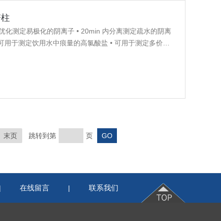
谱柱
谱柱，优化测定易极化的阴离子 • 20min 内分离测定疏水的阴离
可用于测定饮用水中痕量的高氯酸盐 • 可用于测定多价阴
水性可实现对易极化阴离子的快速分析
末页
跳转到第
页
在线留言
联系我们
|
|