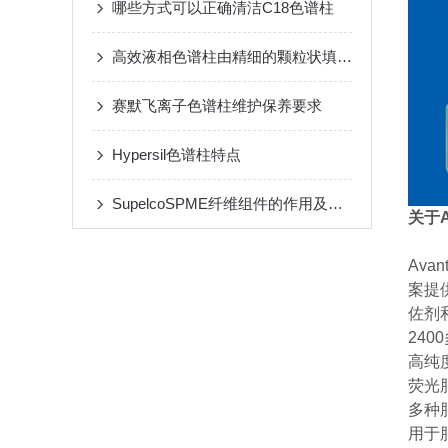
哪些方式可以正确清洁C18色谱柱
高效液相色谱柱由精细的颗粒状填料组成
赛默飞离子色谱柱维护保养要求
Hypersil色谱柱特点
SupelcoSPME纤维组件的作用及应用
关于
Av
案提
佐剂
240
高纯
荧光
多种
用于