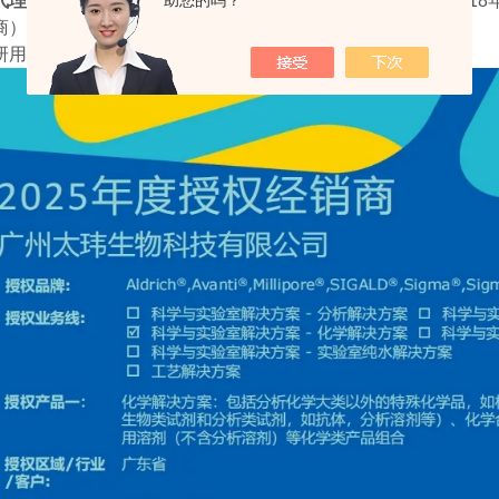
代理
，我们依托默克（
Merck）与Avanti®
的*战略合作（自
2018
助您的吗？
商），为广
研用户提供更全面、更高效的
服务！
"