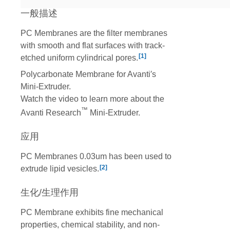
一般描述
PC Membranes are the filter membranes
with smooth and flat surfaces with track-
[1]
etched uniform cylindrical pores.
Polycarbonate Membrane for Avanti′s
Mini-Extruder.
Watch the video to learn more about the
™
Avanti Research
Mini-Extruder.
应用
PC Membranes 0.03um has been used to
[2]
extrude lipid vesicles.
生化/生理作用
PC Membrane exhibits fine mechanical
properties, chemical stability, and non-