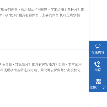
析物具有很好的保留 • 疏水相互作用机制 • 非常适用于多种分析物
载量使其对非极性分析物具有强保留，主要的保留 机制是疏水相互
 键合相可用于分离多种分析物。
在线咨询
 C18 色谱柱 • 对极性分析物具有保留能力和分辨 • 非常适用
电话
Q 键合相使用极性基团进行封端，因此可以保留并分离极性化
对痕量极性分析物进行定量的好选择。 在反相键合相中引入极性
微信扫一扫