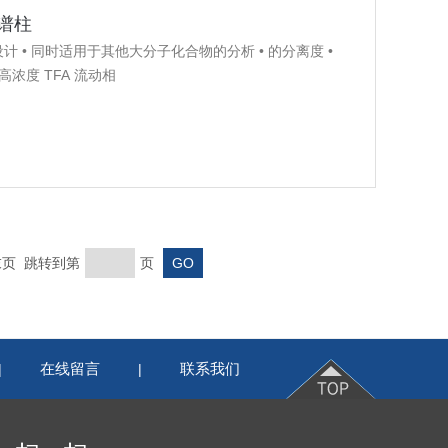
 色谱柱
肽类而设计 • 同时适用于其他大分子化合物的分析 • 的分离度 •
含高浓度 TFA 流动相
 末页 跳转到第
页
在线留言
联系我们
|
|